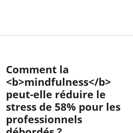
S
k
i
p
t
o
c
o
n
Comment la
t
e
<b>mindfulness</b>
n
t
peut-elle réduire le
stress de 58% pour les
professionnels
débordés ?