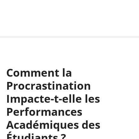
S
k
i
p
t
o
c
o
n
Comment la
t
e
Procrastination
n
t
Impacte-t-elle les
Performances
Académiques des
Étudiants ?