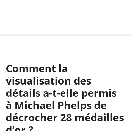
S
k
i
p
t
o
c
o
n
Comment la
t
e
visualisation des
n
t
détails a-t-elle permis
à Michael Phelps de
décrocher 28 médailles
d’or ?