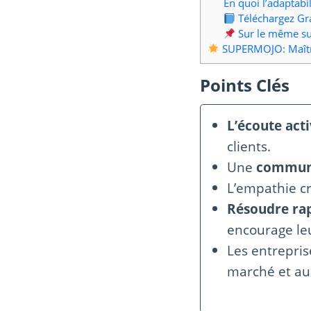
En quoi l’adaptabili
Téléchargez Gr
Sur le même su
SUPERMOJO: Maîtris
Points Clés
L’écoute act
clients.
Une
communi
L’empathie c
Résoudre ra
encourage leu
Les entrepris
marché et aux