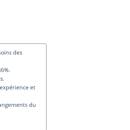
soins des
86%.
s.
 expérience et
angements du