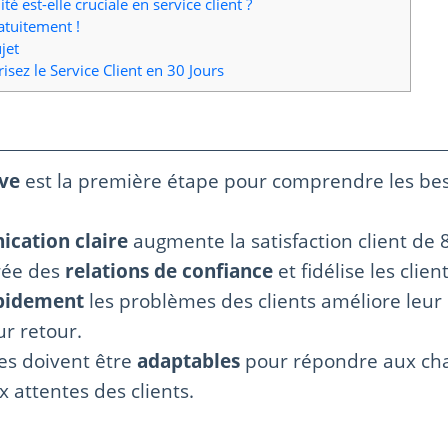
té est-elle cruciale en service client ?
atuitement !
jet
ez le Service Client en 30 Jours
ive
est la première étape pour comprendre les be
cation claire
augmente la satisfaction client de 
rée des
relations de confiance
et fidélise les client
pidement
les problèmes des clients améliore leur
r retour.
es doivent être
adaptables
pour répondre aux ch
 attentes des clients.