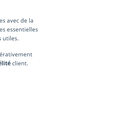
s avec de la
es essentielles
 utiles.
pérativement
élité
client.