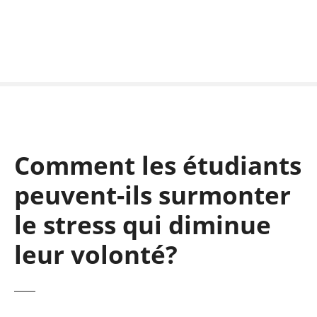
S
k
i
p
t
o
c
o
n
Comment les étudiants
t
e
peuvent-ils surmonter
n
t
le stress qui diminue
leur volonté?