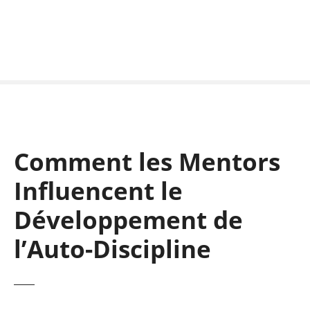
S
k
i
p
t
o
c
o
n
Comment les Mentors
t
e
Influencent le
n
t
Développement de
l’Auto-Discipline