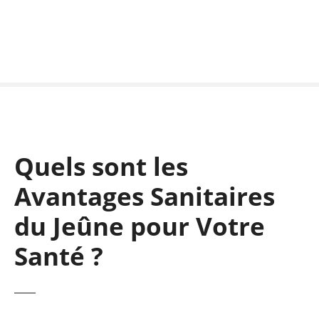
S
k
i
p
t
o
c
o
n
Quels sont les
t
e
Avantages Sanitaires
n
t
du Jeûne pour Votre
Santé ?