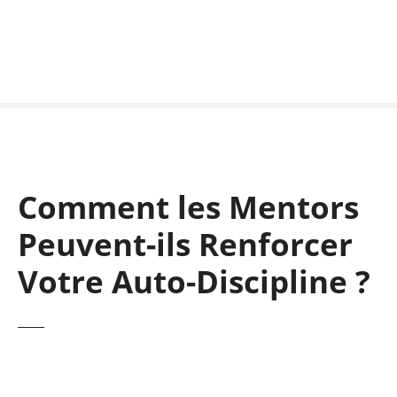
S
k
i
p
t
o
c
o
n
Comment les Mentors
t
e
Peuvent-ils Renforcer
n
t
Votre Auto-Discipline ?